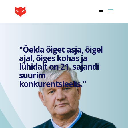
"Öelda õiget asja, õigel
ajal, õiges kohas ja
lühidalt on 21. sajandi
suurim
konkurentsieelis."