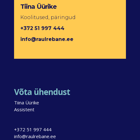
Tiina Üürike
Koolitused, päringud
+372 51 997 444
info@raulrebane.ee
Võta ühendust
Tiina Üürike
Assistent
+372 51 997 444
info@raulrebane.ee