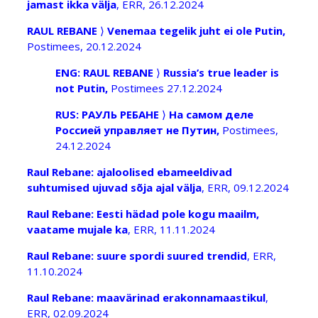
jamast ikka välja
, ERR, 26.12.2024
RAUL REBANE
⟩
Venemaa tegelik juht ei ole Putin,
Postimees, 20.12.2024
ENG: RAUL REBANE
⟩
Russia’s true leader is
not Putin,
Postimees 27.12.2024
RUS:
РАУЛЬ РЕБАНЕ
⟩
На самом деле
Россией управляет не Путин,
Postimees,
24.12.2024
Raul Rebane: ajaloolised ebameeldivad
suhtumised ujuvad sõja ajal välja
, ERR, 09.12.2024
Raul Rebane: Eesti hädad pole kogu maailm,
vaatame mujale ka
, ERR, 11.11.2024
Raul Rebane: suure spordi suured trendid
, ERR,
11.10.2024
Raul Rebane: maavärinad erakonnamaastikul
,
ERR, 02.09.2024