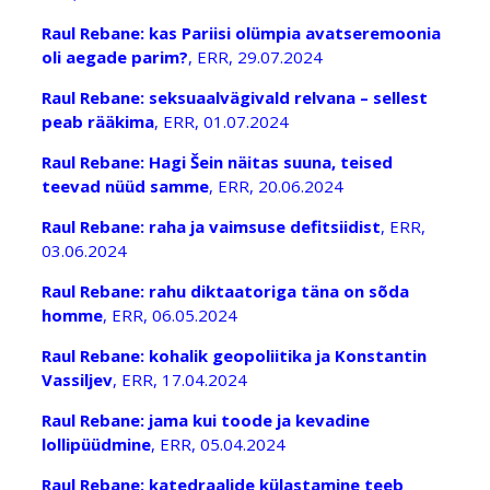
Raul Rebane: kas Pariisi olümpia avatseremoonia
oli aegade parim?
, ERR, 29.07.2024
Raul Rebane: seksuaalvägivald relvana – sellest
peab rääkima
, ERR, 01.07.2024
Raul Rebane: Hagi Šein näitas suuna, teised
teevad nüüd samme
, ERR, 20.06.2024
Raul Rebane: raha ja vaimsuse defitsiidist
, ERR,
03.06.2024
Raul Rebane: rahu diktaatoriga täna on sõda
homme
, ERR, 06.05.2024
Raul Rebane: kohalik geopoliitika ja Konstantin
Vassiljev
, ERR, 17.04.2024
Raul Rebane: jama kui toode ja kevadine
lollipüüdmine
, ERR, 05.04.2024
Raul Rebane: katedraalide külastamine teeb