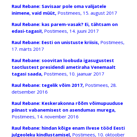
Raul Rebane: Savisaar pole oma valijatele
inimene, vaid müüt,
Postimees, 15. august 2017
Raul Rebane: kas parem-vasak? Ei, tähtsam on
edasi-tagasi!,
Postimees, 14. juuni 2017
Raul Rebane: Eesti on unistuste kriisis,
Postimees,
17. märts 2017
Raul Rebane: soovitan loobuda igasugustest
taotlustest presidendi ametiraha Venemaalt
tagasi saada,
Postimees, 10. jaanuar 2017
Raul Rebane: tegelik võim 2017,
Postimees, 28.
detsember 2016
Raul Rebane: Keskerakonna rõõm võimupuuduse
piinast vabanemisest on asendumas murega,
Postimees, 14. november 2016
Raul Rebane: hindan kõige enam Ilvese tööd Eesti
julgeoleku kindlustamisel,
Postimees, 10. oktoober