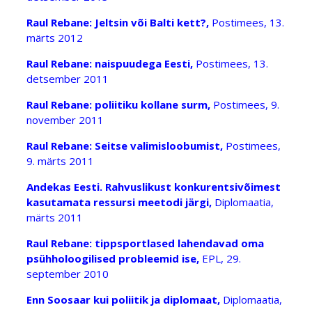
Raul Rebane: Jeltsin või Balti kett?,
Postimees, 13.
märts 2012
Raul Rebane: naispuudega Eesti,
Postimees, 13.
detsember 2011
Raul Rebane: poliitiku kollane surm,
Postimees, 9.
november 2011
Raul Rebane: Seitse valimisloobumist,
Postimees,
9. märts 2011
Andekas Eesti. Rahvuslikust konkurentsivõimest
kasutamata ressursi meetodi järgi,
Diplomaatia,
märts 2011
Raul Rebane: tippsportlased lahendavad oma
psühholoogilised probleemid ise,
EPL, 29.
september 2010
Enn Soosaar kui poliitik ja diplomaat,
Diplomaatia,