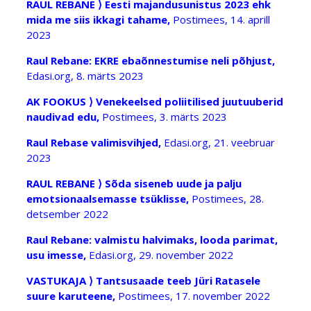
RAUL REBANE ⟩ Eesti majandusunistus 2023 ehk
mida me siis ikkagi tahame,
Postimees, 14. aprill
2023
Raul Rebane: EKRE ebaõnnestumise neli põhjust,
Edasi.org, 8. märts 2023
AK FOOKUS ⟩ Venekeelsed poliitilised juutuuberid
naudivad edu,
Postimees, 3. märts 2023
Raul Rebase valimisvihjed,
Edasi.org, 21. veebruar
2023
RAUL REBANE ⟩ Sõda siseneb uude ja palju
emotsionaalsemasse tsüklisse,
Postimees, 28.
detsember 2022
Raul Rebane: valmistu halvimaks, looda parimat,
usu imesse,
Edasi.org, 29. november 2022
VASTUKAJA ⟩ Tantsusaade teeb Jüri Ratasele
suure karuteene,
Postimees, 17. november 2022