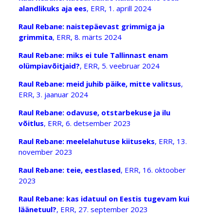
alandlikuks aja ees
, ERR, 1. aprill 2024
Raul Rebane: naistepäevast grimmiga ja
grimmita
, ERR, 8. märts 2024
Raul Rebane: miks ei tule Tallinnast enam
olümpiavõitjaid?
, ERR, 5. veebruar 2024
Raul Rebane: meid juhib päike, mitte valitsus
,
ERR, 3. jaanuar 2024
Raul Rebane: odavuse, otstarbekuse ja ilu
võitlus
, ERR, 6. detsember 2023
Raul Rebane: meelelahutuse kiituseks
, ERR, 13.
november 2023
Raul Rebane: teie, eestlased
, ERR, 16. oktoober
2023
Raul Rebane: kas idatuul on Eestis tugevam kui
läänetuul?
, ERR, 27. september 2023