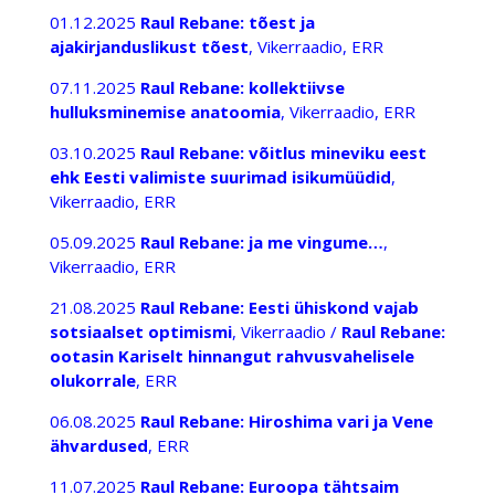
01.12.2025
Raul Rebane: tõest ja
ajakirjanduslikust tõest
, Vikerraadio, ERR
07.11.2025
Raul Rebane: kollektiivse
hulluksminemise anatoomia
, Vikerraadio, ERR
03.10.2025
Raul Rebane: võitlus mineviku eest
ehk Eesti valimiste suurimad isikumüüdid
,
Vikerraadio, ERR
05.09.2025
Raul Rebane: ja me vingume…
,
Vikerraadio, ERR
21.08.2025
Raul Rebane: Eesti ühiskond vajab
sotsiaalset optimismi
, Vikerraadio /
Raul Rebane:
ootasin Kariselt hinnangut rahvusvahelisele
olukorrale
, ERR
06.08.2025
Raul Rebane: Hiroshima vari ja Vene
ähvardused
, ERR
11.07.2025
Raul Rebane: Euroopa tähtsaim