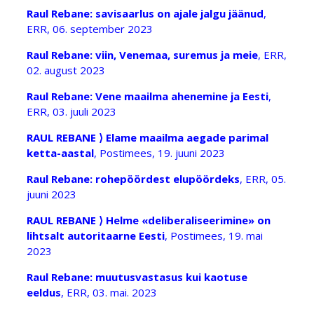
Raul Rebane: savisaarlus on ajale jalgu jäänud
,
ERR, 06. september 2023
Raul Rebane: viin, Venemaa, suremus ja meie
, ERR,
02. august 2023
Raul Rebane: Vene maailma ahenemine ja Eesti
,
ERR, 03. juuli 2023
RAUL REBANE ⟩ Elame maailma aegade parimal
ketta-aastal
, Postimees, 19. juuni 2023
Raul Rebane: rohepöördest elupöördeks
, ERR, 05.
juuni 2023
RAUL REBANE ⟩ Helme «deliberaliseerimine» on
lihtsalt autoritaarne Eesti
, Postimees, 19. mai
2023
Raul Rebane: muutusvastasus kui kaotuse
eeldus
, ERR, 03. mai. 2023