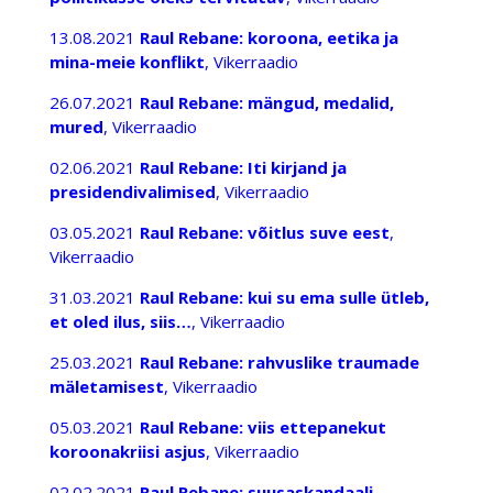
13.08.2021
Raul Rebane: koroona, eetika ja
mina-meie konflikt
, Vikerraadio
26.07.2021
Raul Rebane: mängud, medalid,
mured
, Vikerraadio
02.06.2021
Raul Rebane: Iti kirjand ja
presidendivalimised
, Vikerraadio
03.05.2021
Raul Rebane: võitlus suve eest
,
Vikerraadio
31.03.2021
Raul Rebane: kui su ema sulle ütleb,
et oled ilus, siis…
, Vikerraadio
25.03.2021
Raul Rebane: rahvuslike traumade
mäletamisest
, Vikerraadio
05.03.2021
Raul Rebane: viis ettepanekut
koroonakriisi asjus
, Vikerraadio
02.02.2021
Raul Rebane: suusaskandaali