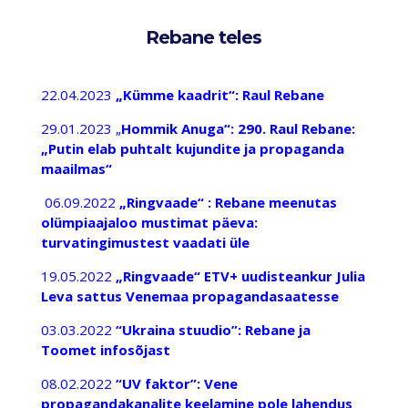
Rebane teles
22.04.2023
„Kümme kaadrit“: Raul Rebane
29.01.2023 „
Hommik Anuga“: 290. Raul Rebane:
„Putin elab puhtalt kujundite ja propaganda
maailmas“
06.09.2022
„Ringvaade“ : Rebane meenutas
olümpiaajaloo mustimat päeva:
turvatingimustest vaadati üle
19.05.2022
„Ringvaade“ ETV+ uudisteankur Julia
Leva sattus Venemaa propagandasaatesse
03.03.2022
“Ukraina stuudio”: Rebane ja
Toomet infosõjast
08.02.2022
“UV faktor”: Vene
propagandakanalite keelamine pole lahendus