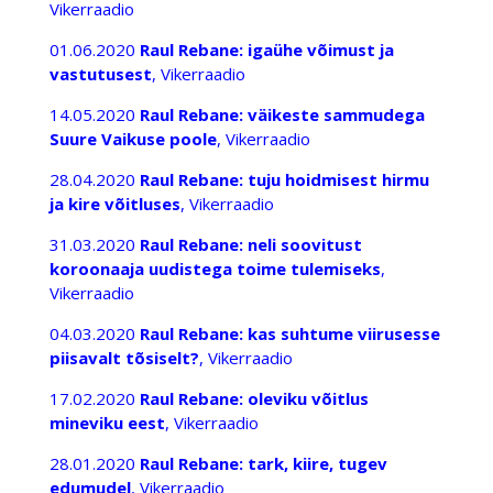
Vikerraadio
01.06.2020
Raul Rebane: igaühe võimust ja
vastutusest
, Vikerraadio
14.05.2020
Raul Rebane: väikeste sammudega
Suure Vaikuse poole
, Vikerraadio
28.04.2020
Raul Rebane: tuju hoidmisest hirmu
ja kire võitluses
, Vikerraadio
31.03.2020
Raul Rebane: neli soovitust
koroonaaja uudistega toime tulemiseks
,
Vikerraadio
04.03.2020
Raul Rebane: kas suhtume viirusesse
piisavalt tõsiselt?
, Vikerraadio
17.02.2020
Raul Rebane: oleviku võitlus
mineviku eest
, Vikerraadio
28.01.2020
Raul Rebane: tark, kiire, tugev
edumudel
, Vikerraadio