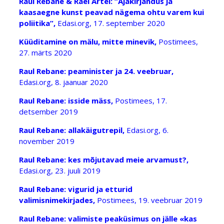
Raul Rebane & Rael Artel: “Ajakirjandus ja
kaasaegne kunst peavad nägema ohtu varem kui
poliitika”,
Edasi.org, 17. september 2020
Küüditamine on mälu, mitte minevik,
Postimees,
27. märts 2020
Raul Rebane: peaminister ja 24. veebruar,
Edasi.org, 8. jaanuar 2020
Raul Rebane: isside mäss,
Postimees, 17.
detsember 2019
Raul Rebane: allakäigutrepil,
Edasi.org, 6.
november 2019
Raul Rebane: kes mõjutavad meie arvamust?,
Edasi.org, 23. juuli 2019
Raul Rebane: vigurid ja etturid
valimisnimekirjades,
Postimees, 19. veebruar 2019
Raul Rebane: valimiste peaküsimus on jälle «kas