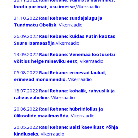
looda parimat, usu imesse
,
Vikerraadio
31.10.2022
Raul Rebane: sundajalugu ja
Tundmatu Obelisk
, Vikerraadio
26.09.2022
Raul Rebane: kuidas Putin kaotas
Suure Isamaasõja
,Vikerraadio
13.09.2022
Raul Rebane: Venemaa lootusetu
võitlus helge mineviku eest
, Vikerraadio
05.08.2022
Raul Rebane: erinevad laulud,
erinevad monumendid
, Vikerraadio
18.07.2022
Raul Rebane: kohalik, rahvuslik ja
rahvusvaheline
, Vikerraadio
20.06.2022
Raul Rebane: hübriidlollus ja
ülikoolide maailmasõda
, Vikerraadio
20.05.2022
Raul Rebane: Balti kaevikust Põhja
kindluseks
, Vikerraadio