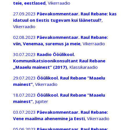
teie, eestlased
, Vikerraadio
27.09.2023
Päevakommentaar. Raul Rebane:
kas
idatuul on Eestis tugevam kui läänetuul?
,
Vikerraadio
02.08.2023
Päevakommentaar. Raul Rebane:
viin, Venemaa, suremus ja meie
, Vikerraadio
30.07.2023
Raadio Ööülikool.
Kommunikatsioonikonsultant Raul Rebane
„Maaelu mainest” (2017)
, Klassikaraadio
29.07.2023
Ööülikool. Raul Rebane “Maaelu
mainest”
, Vikerraadio
18.07.2023
Ööülikool. Raul Rebane “Maaelu
mainest”
, Jupiter
03.07.2023
Päevakommentaar. Raul Rebane:
Vene maailma ahenemine ja Eesti
, Vikerraadio
05.06.2023
Päevakommentaar. Raul Rebane: