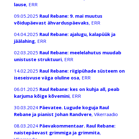
lause
, ERR
09.05.2025
Raul Rebane: 9. mai muutus
võidupäevast ähvarduspäevaks
, ERR
04.04.2025
Raul Rebane: ajalugu, kalapüük ja
jäälahing
, ERR
02.03.2025
Raul Rebane: meelelahutus muudab
unistuste struktuuri
, ERR
14.02.2025
Raul Rebane: riigipühade süsteem on
iseseisvuse väga oluline osa
, ERR
06.01.2025
Raul Rebane: kes on kuhja all, peab
karjuma kõige kõvemini
, ERR
30.03.2024
Päevatee. Lugude koguja Raul
Rebane ja pianist Johan Randvere
, Vikerraadio
08.03.2024
Päevakommentaar. Raul Rebane:
naistepäevast grimmiga ja grimmita
,