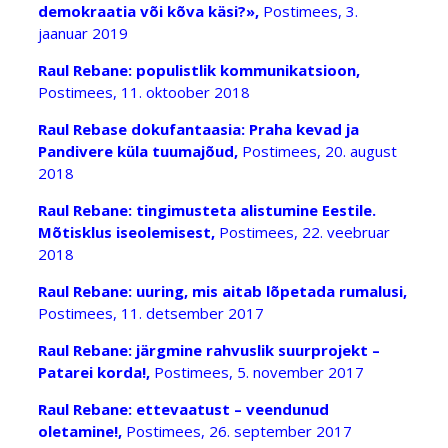
demokraatia või kõva käsi?»,
Postimees, 3.
jaanuar 2019
Raul Rebane: populistlik kommunikatsioon,
Postimees, 11. oktoober 2018
Raul Rebase dokufantaasia: Praha kevad ja
Pandivere küla tuumajõud,
Postimees, 20. august
2018
Raul Rebane: tingimusteta alistumine Eestile.
Mõtisklus iseolemisest,
Postimees, 22. veebruar
2018
Raul Rebane: uuring, mis aitab lõpetada rumalusi,
Postimees, 11. detsember 2017
Raul Rebane: järgmine rahvuslik suurprojekt –
Patarei korda!,
Postimees, 5. november 2017
Raul Rebane: ettevaatust – veendunud
oletamine!,
Postimees, 26. september 2017