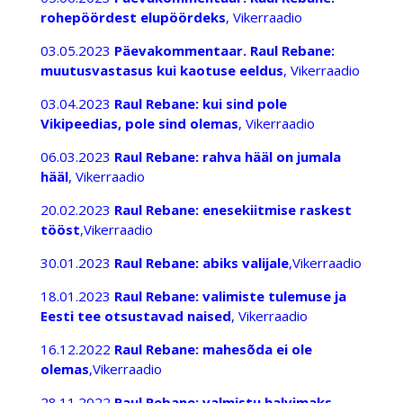
rohepöördest elupöördeks
, Vikerraadio
03.05.2023
Päevakommentaar. Raul Rebane:
muutusvastasus kui kaotuse eeldus
, Vikerraadio
03.04.2023
Raul Rebane: kui sind pole
Vikipeedias, pole sind olemas
, Vikerraadio
06.03.2023
Raul Rebane: rahva hääl on jumala
hääl
, Vikerraadio
20.02.2023
Raul Rebane: enesekiitmise raskest
tööst
,Vikerraadio
30.01.2023
Raul Rebane: abiks valijale
,Vikerraadio
18.01.2023
Raul Rebane: valimiste tulemuse ja
Eesti tee otsustavad naised
, Vikerraadio
16.12.2022
Raul Rebane: mahesõda ei ole
olemas
,Vikerraadio
28.11.2022
Raul Rebane: valmistu halvimaks,