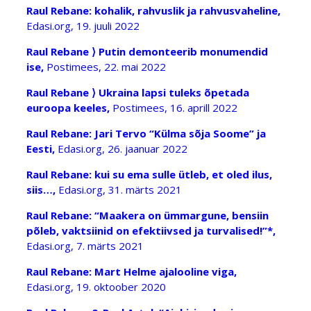
Raul Rebane: kohalik, rahvuslik ja rahvusvaheline,
Edasi.org, 19. juuli 2022
Raul Rebane ⟩ Putin demonteerib monumendid
ise,
Postimees, 22. mai 2022
Raul Rebane ⟩ Ukraina lapsi tuleks õpetada
euroopa keeles,
Postimees, 16. aprill 2022
Raul Rebane: Jari Tervo “Külma sõja Soome” ja
Eesti,
Edasi.org, 26. jaanuar 2022
Raul Rebane: kui su ema sulle ütleb, et oled ilus,
siis…,
Edasi.org, 31. märts 2021
Raul Rebane: “Maakera on ümmargune, bensiin
põleb, vaktsiinid on efektiivsed ja turvalised!”*,
Edasi.org, 7. märts 2021
Raul Rebane: Mart Helme ajalooline viga,
Edasi.org, 19. oktoober 2020