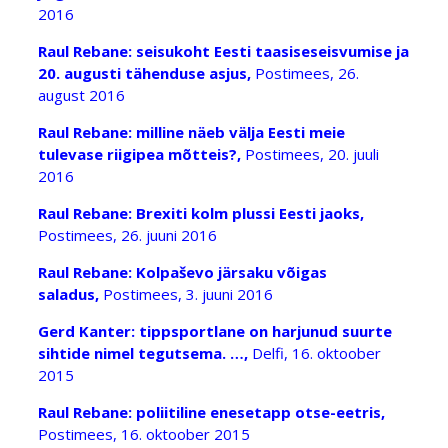
2016
Raul Rebane: seisukoht Eesti taasiseseisvumise ja
20. augusti tähenduse asjus,
Postimees, 26.
august 2016
Raul Rebane: milline näeb välja Eesti meie
tulevase riigipea mõtteis?,
Postimees, 20. juuli
2016
Raul Rebane: Brexiti kolm plussi Eesti jaoks,
Postimees, 26. juuni 2016
Raul Rebane: Kolpaševo järsaku võigas
saladus,
Postimees, 3. juuni 2016
Gerd Kanter: tippsportlane on harjunud suurte
sihtide nimel tegutsema. …,
Delfi, 16. oktoober
2015
Raul Rebane: poliitiline enesetapp otse-eetris,
Postimees, 16. oktoober 2015