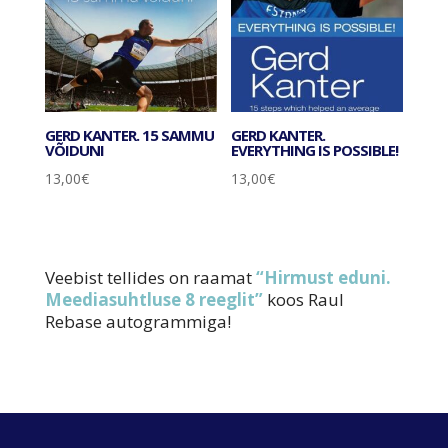
GERD KANTER. 15 SAMMU
GERD KANTER.
VÕIDUNI
EVERYTHING IS POSSIBLE!
13,00
€
13,00
€
Veebist tellides on raamat
“Hirmust eduni.
Meediasuhtluse 8 reeglit”
koos Raul
Rebase autogrammiga!