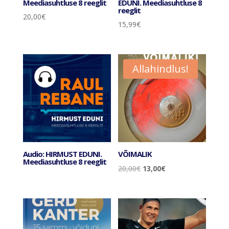
Meediasuhtluse 8 reeglit
EDUNI. Meediasuhtluse 8
reeglit
20,00
€
15,99
€
Allahindlus!
Audio: HIRMUST EDUNI.
VÕIMALIK
Meediasuhtluse 8 reeglit
Algne
Current
20,00
€
13,00
€
hind
price
oli:
is:
20,00€.
13,00€.